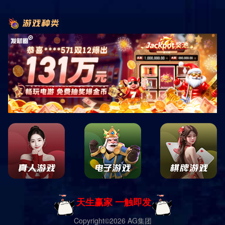
胡里山炮台
线路编号：HK01
线路亮点
348
499
￥
起/人
出发城市： 厦门
天猫购买
在线电话:020-66888888