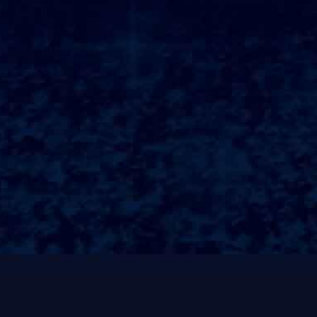
Hailuogou
四川
海螺沟