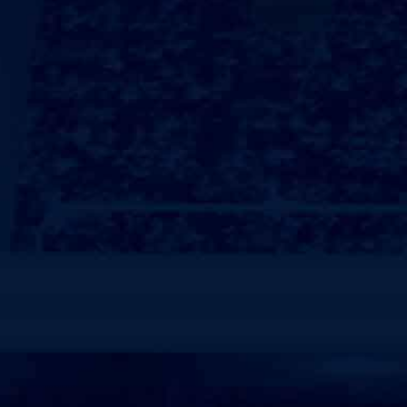
行程线路
行程攻略
预定须知
费用说明
公交： 乘坐22路、48路、86路、96路公交车至【胡里山车】
站下车，然后沿环岛南路步行数十米即可看见。费用：由岛
内前往，全程1元；由岛外前往，全程2元。 出租车： 距高
崎机场约20分钟车程，距轮渡码头约10分钟车程，距火车站
约15分钟车程，所以打车还是比较便捷的。
热门目的地
查看更多