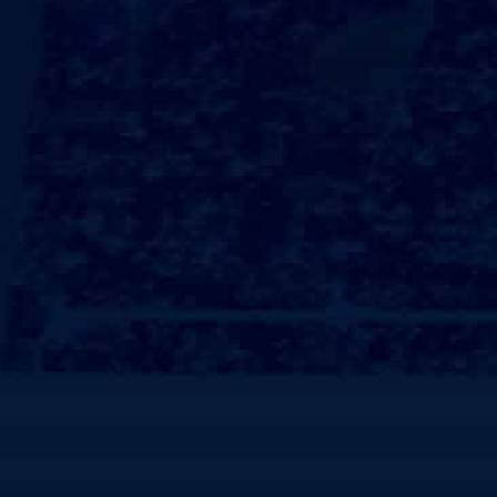
348元
四川
九寨沟
出团时间：2017-2-6